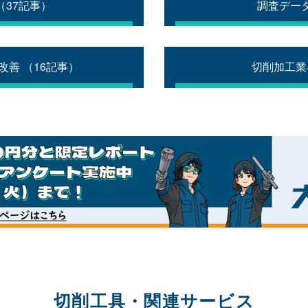
（37記事）
調査データ
善 （16記事）
切削加工業
切削工具・関連サービス