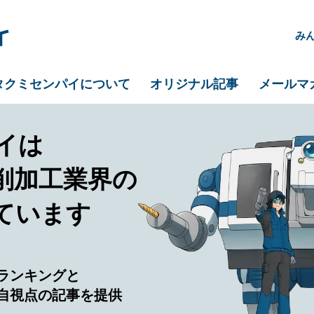
み
タクミセンパイについて
オリジナル記事
メールマ
イは
削加工業界の
ています
ランキングと
自視点の記事を提供