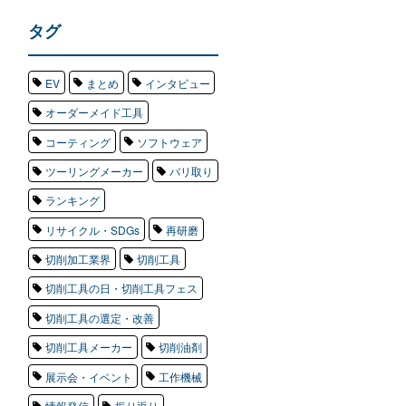
タグ
EV
まとめ
インタビュー
オーダーメイド工具
コーティング
ソフトウェア
ツーリングメーカー
バリ取り
ランキング
リサイクル・SDGs
再研磨
切削加工業界
切削工具
切削工具の日・切削工具フェス
切削工具の選定・改善
切削工具メーカー
切削油剤
展示会・イベント
工作機械
情報発信
振り返り