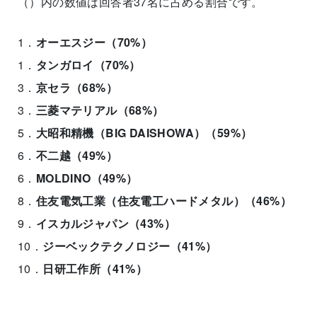
（）内の数値は回答者37名に占める割合です。
1．
オーエスジー（70%）
1．
タンガロイ（70%）
3．
京セラ（68%）
3．
三菱マテリアル（68%）
5．
大昭和精機（BIG DAISHOWA）（59%）
6．
不二越（49%）
6．
MOLDINO（49%）
8．
住友電気工業（住友電工ハードメタル）（46%）
9．
イスカルジャパン（43%）
10．
ジーベックテクノロジー（41%）
10．
日研工作所（41%）