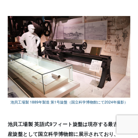
池貝工場製 1889年製造 第1号旋盤（国立科学博物館にて2024年撮影）
池貝工場製 英語式9フィート旋盤は現存する最古の国
産旋盤として国立科学博物館に展示されており、