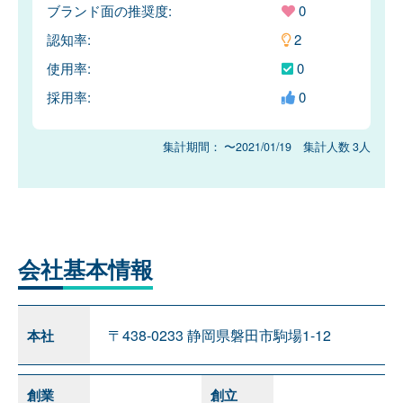
ブランド面の推奨度:
0
認知率:
2
使用率:
0
採用率:
0
集計期間： 〜2021/01/19 集計人数 3人
会社
基本情報
〒438-0233 静岡県磐田市駒場1-12
本社
創業
創立