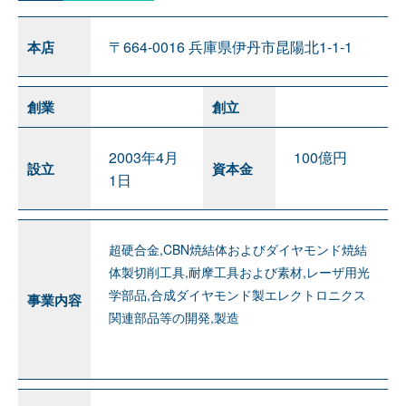
〒664-0016 兵庫県伊丹市昆陽北1-1-1
本店
創業
創立
2003年4月
100億円
設立
資本金
1日
超硬合金,CBN焼結体およびダイヤモンド焼結
体製切削工具,耐摩工具および素材,レーザ用光
学部品,合成ダイヤモンド製エレクトロニクス
事業内容
関連部品等の開発,製造