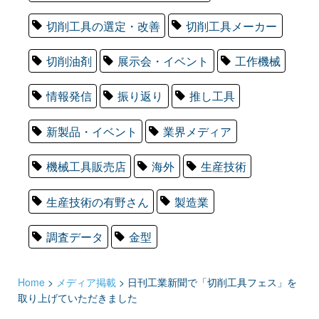
切削工具の選定・改善
切削工具メーカー
切削油剤
展示会・イベント
工作機械
情報発信
振り返り
推し工具
新製品・イベント
業界メディア
機械工具販売店
海外
生産技術
生産技術の有野さん
製造業
調査データ
金型
Home
>
メディア掲載
>
日刊工業新聞で「切削工具フェス」を
取り上げていただきました