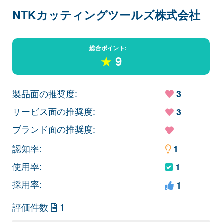
NTKカッティングツールズ株式会社
総合ポイント:
★
9
製品面の推奨度:
3
サービス面の推奨度:
3
ブランド面の推奨度:
認知率:
1
使用率:
1
採用率:
1
評価件数
1