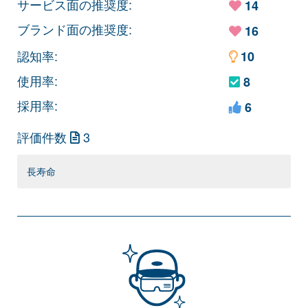
サービス面の推奨度:
14
ブランド面の推奨度:
16
認知率:
10
使用率:
8
採用率:
6
評価件数
3
長寿命