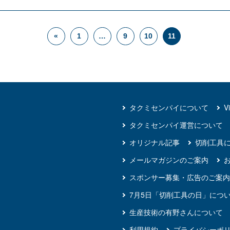
«
1
…
9
10
11
タクミセンパイについて
V
タクミセンパイ運営について
オリジナル記事
切削工具
メールマガジンのご案内
スポンサー募集・広告のご案
7月5日「切削工具の日」につ
生産技術の有野さんについて
利用規約
プライバシーポ