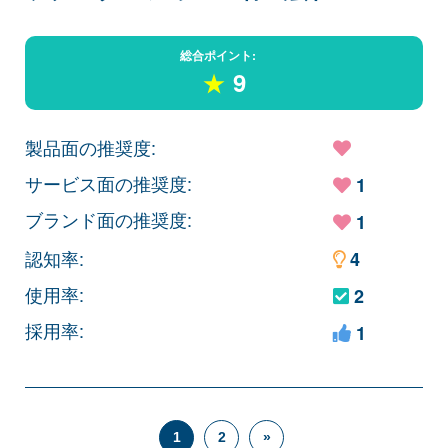
総合ポイント:
★
9
製品面の推奨度:
サービス面の推奨度:
1
ブランド面の推奨度:
1
認知率:
4
使用率:
2
採用率:
1
1
2
»