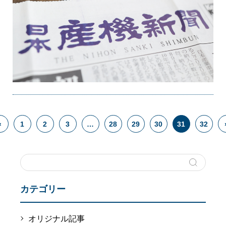
«
1
2
3
…
28
29
30
31
32
カテゴリー
オリジナル記事