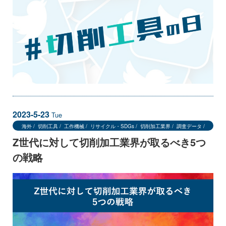
2023-5-23
Tue
海外
切削工具
工作機械
リサイクル・SDGs
切削加工業界
調査データ
情報発信
Z世代に対して切削加工業界が取るべき5つ
の戦略